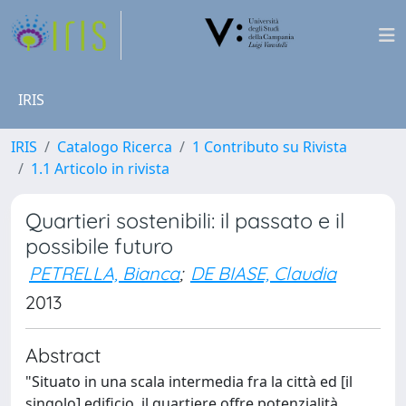
IRIS
IRIS
Catalogo Ricerca
1 Contributo su Rivista
1.1 Articolo in rivista
Quartieri sostenibili: il passato e il
possibile futuro
PETRELLA, Bianca
;
DE BIASE, Claudia
2013
Abstract
"Situato in una scala intermedia fra la città ed [il
singolo] edificio, il quartiere offre potenzialità