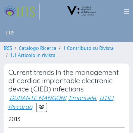
IRIS
IRIS
Catalogo Ricerca
1 Contributo su Rivista
1.1 Articolo in rivista
Current trends in the management
of cardiac implantable electronic
device (CIED) infections
DURANTE MANGONI, Emanuele
;
UTILI,
Riccardo
2013