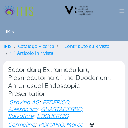
IRIS
IRIS
Catalogo Ricerca
1 Contributo su Rivista
1.1 Articolo in rivista
Secondary Extramedullary
Plasmacytoma of the Duodenum:
An Unusual Endoscopic
Presentation
Gravina AG
;
FEDERICO,
Alessandro
;
GUASTAFIERRO,
Salvatore
;
LOGUERCIO,
Carmelina
;
ROMANO, Marco