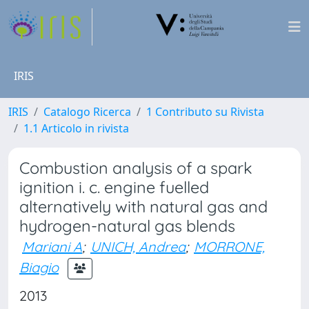
IRIS
IRIS
Catalogo Ricerca
1 Contributo su Rivista
1.1 Articolo in rivista
Combustion analysis of a spark
ignition i. c. engine fuelled
alternatively with natural gas and
hydrogen-natural gas blends
Mariani A
;
UNICH, Andrea
;
MORRONE,
Biagio
2013