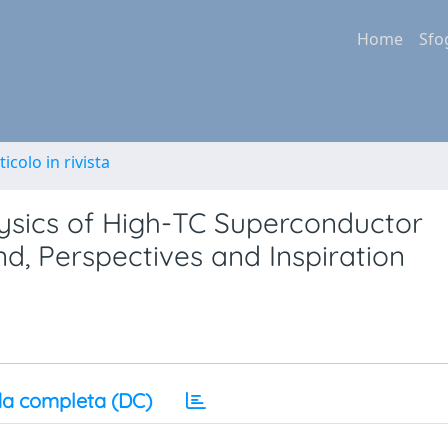
Home
Sfo
ticolo in rivista
ysics of High-TC Superconductor
, Perspectives and Inspiration
a completa (DC)