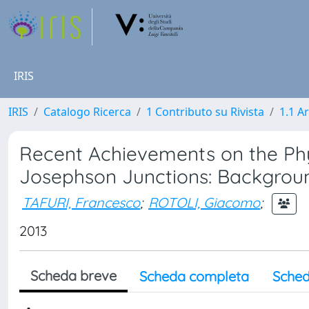
IRIS
IRIS
Catalogo Ricerca
1 Contributo su Rivista
1.1 Ar
Recent Achievements on the Ph
Josephson Junctions: Background
TAFURI, Francesco
;
ROTOLI, Giacomo
;
2013
Scheda breve
Scheda completa
Sched