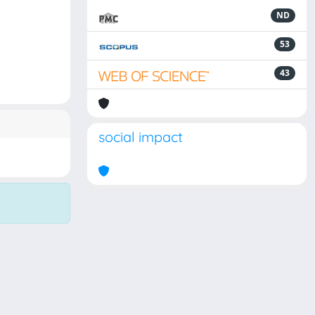
ND
53
43
social impact