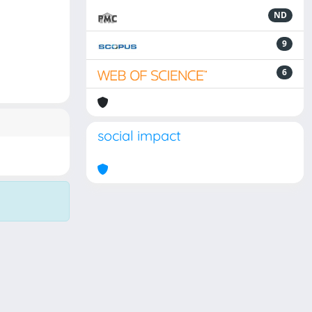
ND
9
6
social impact