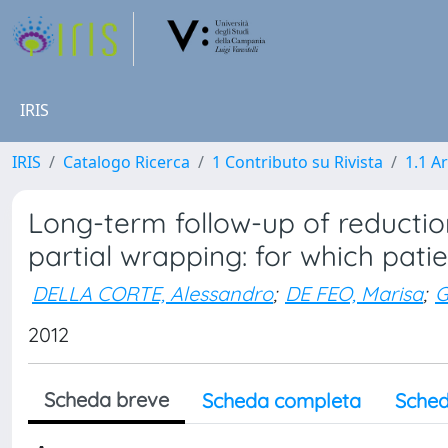
IRIS
IRIS
Catalogo Ricerca
1 Contributo su Rivista
1.1 Ar
Long-term follow-up of reductio
partial wrapping: for which pati
DELLA CORTE, Alessandro
;
DE FEO, Marisa
;
G
2012
Scheda breve
Scheda completa
Sched