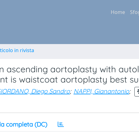
Home
Sfo
ticolo in rivista
n ascending aortoplasty with auto
ent is waistcoat aortoplasty best su
IORDANO, Diego Sandro
;
NAPPI, Gianantonio
;
a completa (DC)