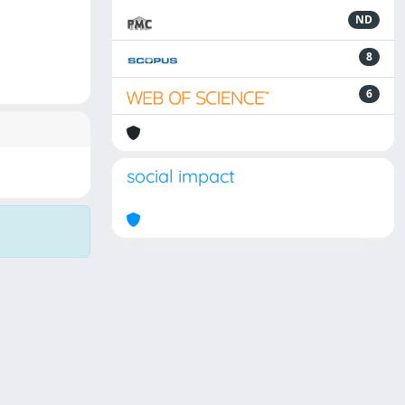
ND
8
6
social impact