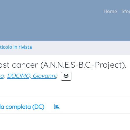
Home
Sfo
ticolo in rivista
east cancer (A.N.N.E.S-B.C.-Project).
to
;
DOCIMO, Giovanni
;
a completa (DC)