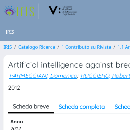
IRIS
IRIS
Catalogo Ricerca
1 Contributo su Rivista
1.1 Ar
Artificial intelligence against br
PARMEGGIANI, Domenico
;
RUGGIERO, Rober
2012
Scheda breve
Scheda completa
Sched
Anno
2012