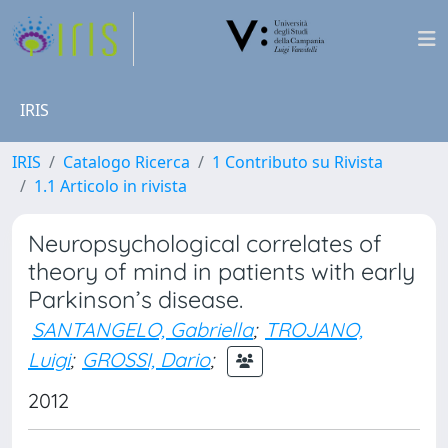
IRIS
IRIS
Catalogo Ricerca
1 Contributo su Rivista
1.1 Articolo in rivista
Neuropsychological correlates of
theory of mind in patients with early
Parkinson’s disease.
SANTANGELO, Gabriella
;
TROJANO,
Luigi
;
GROSSI, Dario
;
2012