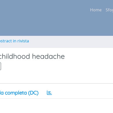
Home
Sfo
stract in rivista
 childhood headache
a completa (DC)