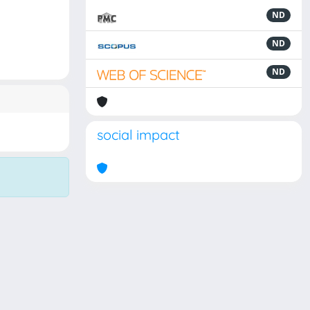
ND
ND
ND
social impact