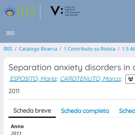
IRIS
IRIS
Catalogo Ricerca
1 Contributo su Rivista
1.5 Ab
Separation anxiety disorders in
ESPOSITO, Maria
;
CAROTENUTO, Marco
;
2011
Scheda breve
Scheda completa
Sched
Anno
2011