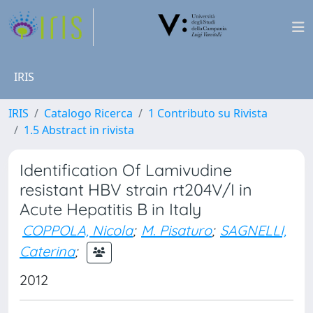
IRIS
IRIS
Catalogo Ricerca
1 Contributo su Rivista
1.5 Abstract in rivista
Identification Of Lamivudine
resistant HBV strain rt204V/I in
Acute Hepatitis B in Italy
COPPOLA, Nicola
;
M. Pisaturo
;
SAGNELLI,
Caterina
;
2012