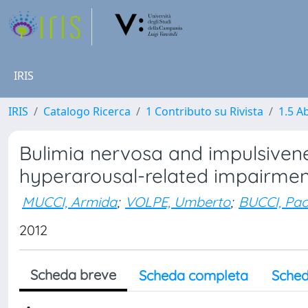
IRIS
IRIS
Catalogo Ricerca
1 Contributo su Rivista
1.5 Ab
Bulimia nervosa and impulsivene
hyperarousal-related impairment
MUCCI, Armida
;
VOLPE, Umberto
;
BUCCI, Pao
2012
Scheda breve
Scheda completa
Sched