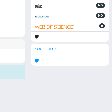
ND
ND
0
social impact