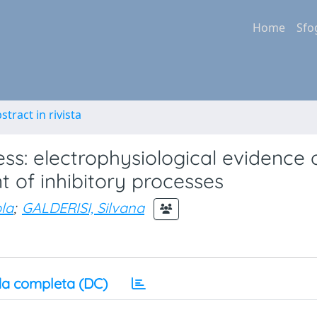
Home
Sfo
stract in rivista
ss: electrophysiological evidence 
 of inhibitory processes
la
;
GALDERISI, Silvana
a completa (DC)