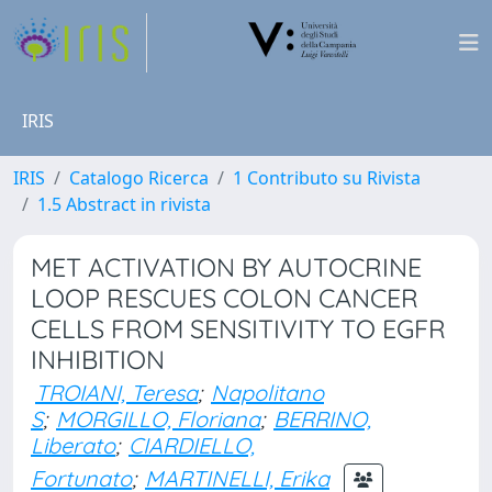
IRIS
IRIS
Catalogo Ricerca
1 Contributo su Rivista
1.5 Abstract in rivista
MET ACTIVATION BY AUTOCRINE
LOOP RESCUES COLON CANCER
CELLS FROM SENSITIVITY TO EGFR
INHIBITION
TROIANI, Teresa
;
Napolitano
S
;
MORGILLO, Floriana
;
BERRINO,
Liberato
;
CIARDIELLO,
Fortunato
;
MARTINELLI, Erika