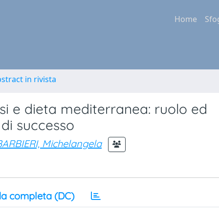
Home
Sfo
stract in rivista
i e dieta mediterranea: ruolo ed
 di successo
BARBIERI, Michelangela
a completa (DC)