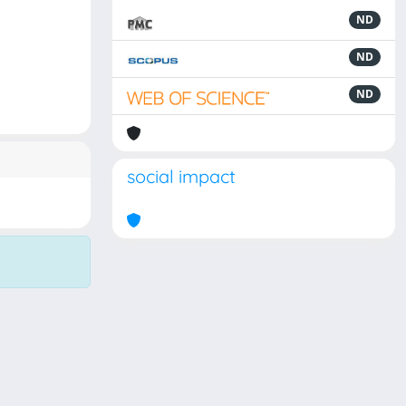
ND
ND
ND
social impact