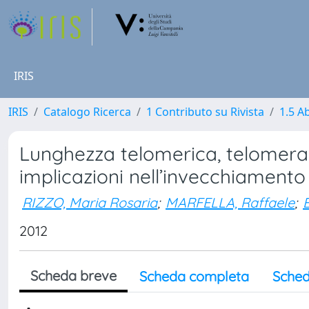
IRIS
IRIS
Catalogo Ricerca
1 Contributo su Rivista
1.5 Ab
Lunghezza telomerica, telomeras
implicazioni nell’invecchiamento
RIZZO, Maria Rosaria
;
MARFELLA, Raffaele
;
2012
Scheda breve
Scheda completa
Sched