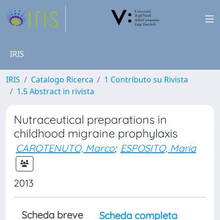
IRIS
IRIS
Catalogo Ricerca
1 Contributo su Rivista
1.5 Abstract in rivista
Nutraceutical preparations in
childhood migraine prophylaxis
CAROTENUTO, Marco
;
ESPOSITO, Maria
2013
Scheda breve
Scheda completa