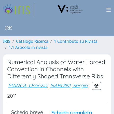
IRIS
IRIS
Catalogo Ricerca
1 Contributo su Rivista
1.1 Articolo in rivista
Numerical Analysis of Water Forced
Convection in Channels with
Differently Shaped Transverse Ribs
MANCA, Oronzio
;
NARDINI, Sergio
;
2011
Scheda breve
Scheda completa