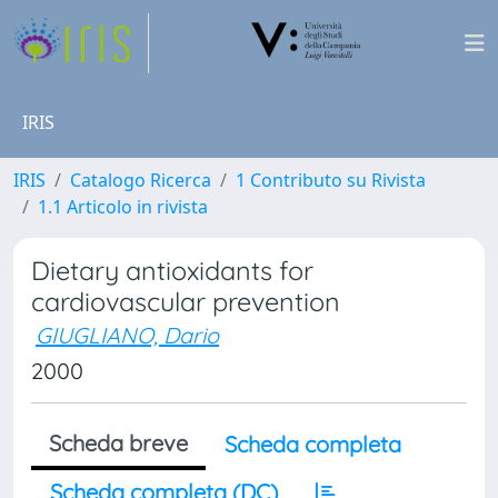
IRIS
IRIS
Catalogo Ricerca
1 Contributo su Rivista
1.1 Articolo in rivista
Dietary antioxidants for
cardiovascular prevention
GIUGLIANO, Dario
2000
Scheda breve
Scheda completa
Scheda completa (DC)