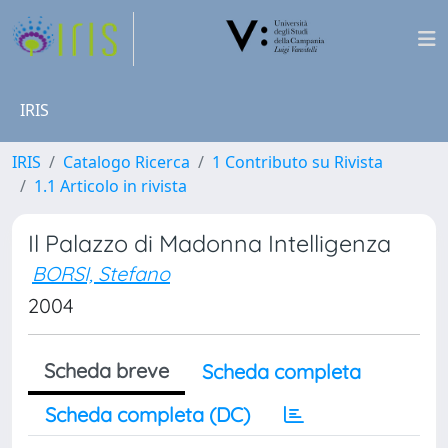
IRIS
IRIS
Catalogo Ricerca
1 Contributo su Rivista
1.1 Articolo in rivista
Il Palazzo di Madonna Intelligenza
BORSI, Stefano
2004
Scheda breve
Scheda completa
Scheda completa (DC)