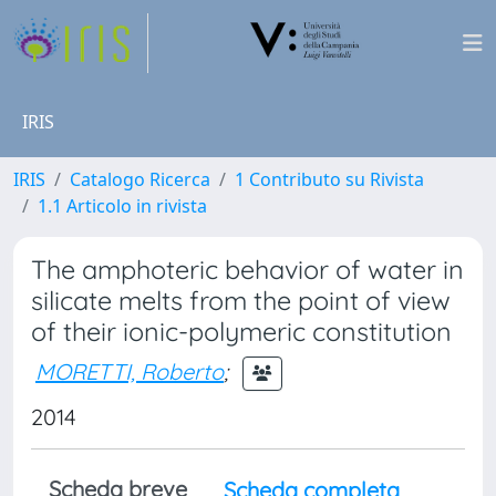
IRIS
IRIS
Catalogo Ricerca
1 Contributo su Rivista
1.1 Articolo in rivista
The amphoteric behavior of water in
silicate melts from the point of view
of their ionic-polymeric constitution
MORETTI, Roberto
;
2014
Scheda breve
Scheda completa