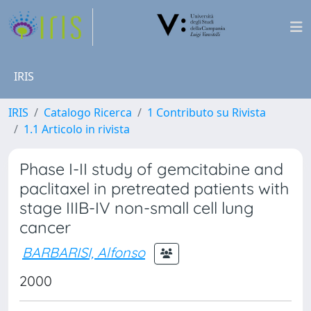
IRIS
IRIS
Catalogo Ricerca
1 Contributo su Rivista
1.1 Articolo in rivista
Phase I-II study of gemcitabine and
paclitaxel in pretreated patients with
stage IIIB-IV non-small cell lung
cancer
BARBARISI, Alfonso
2000