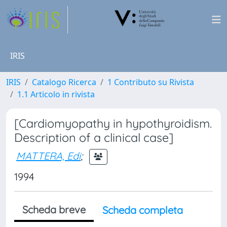
IRIS
IRIS
Catalogo Ricerca
1 Contributo su Rivista
1.1 Articolo in rivista
[Cardiomyopathy in hypothyroidism.
Description of a clinical case]
MATTERA, Edi
;
1994
Scheda breve
Scheda completa