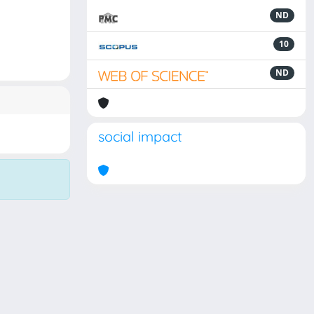
ND
10
ND
social impact