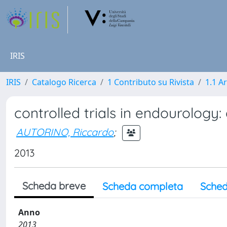
IRIS
IRIS
Catalogo Ricerca
1 Contributo su Rivista
1.1 Ar
controlled trials in endourology
AUTORINO, Riccardo
;
2013
Scheda breve
Scheda completa
Sched
Anno
2013