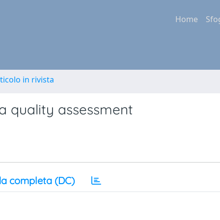
Home
Sfo
ticolo in rivista
: a quality assessment
a completa (DC)