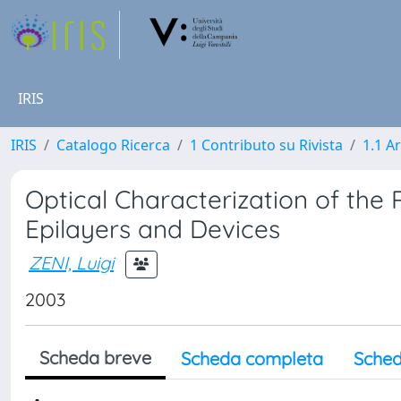
IRIS
IRIS
Catalogo Ricerca
1 Contributo su Rivista
1.1 Ar
Optical Characterization of the 
Epilayers and Devices
ZENI, Luigi
2003
Scheda breve
Scheda completa
Sched