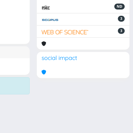
ND
3
3
social impact