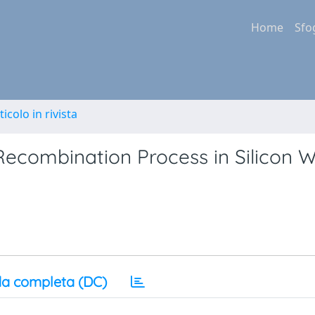
Home
Sfo
ticolo in rivista
Recombination Process in Silicon W
a completa (DC)