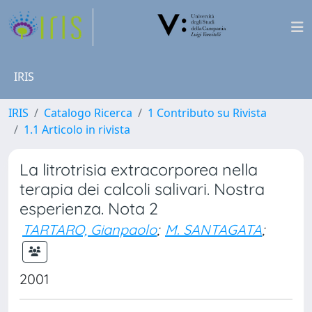
IRIS
IRIS
Catalogo Ricerca
1 Contributo su Rivista
1.1 Articolo in rivista
La litrotrisia extracorporea nella
terapia dei calcoli salivari. Nostra
esperienza. Nota 2
TARTARO, Gianpaolo
;
M. SANTAGATA
;
2001