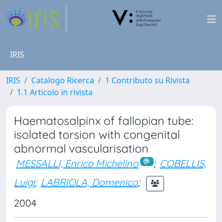
IRIS
IRIS
Catalogo Ricerca
1 Contributo su Rivista
1.1 Articolo in rivista
Haematosalpinx of fallopian tube:
isolated torsion with congenital
abnormal vascularisation
MESSALLI, Enrico Michelino
;
COBELLIS,
Luigi
;
LABRIOLA, Domenico
;
2004