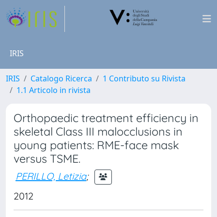
IRIS
IRIS
Catalogo Ricerca
1 Contributo su Rivista
1.1 Articolo in rivista
Orthopaedic treatment efficiency in
skeletal Class III malocclusions in
young patients: RME-face mask
versus TSME.
PERILLO, Letizia
;
2012