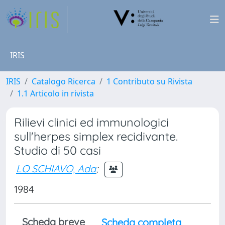
IRIS
IRIS
Catalogo Ricerca
1 Contributo su Rivista
1.1 Articolo in rivista
Rilievi clinici ed immunologici
sull'herpes simplex recidivante.
Studio di 50 casi
LO SCHIAVO, Ada
;
1984
Scheda breve
Scheda completa