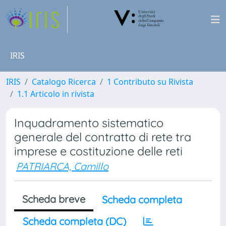
IRIS
IRIS
Catalogo Ricerca
1 Contributo su Rivista
1.1 Articolo in rivista
Inquadramento sistematico
generale del contratto di rete tra
imprese e costituzione delle reti
PATRIARCA, Camillo
Scheda breve
Scheda completa
Scheda completa (DC)