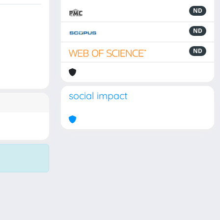
ND
ND
ND
social impact