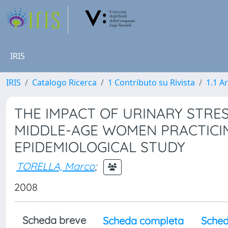
IRIS
IRIS
Catalogo Ricerca
1 Contributo su Rivista
1.1 Ar
THE IMPACT OF URINARY STRE
MIDDLE-AGE WOMEN PRACTICIN
EPIDEMIOLOGICAL STUDY
TORELLA, Marco
;
2008
Scheda breve
Scheda completa
Sched