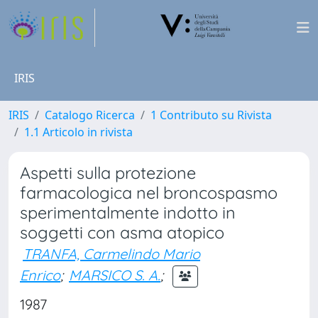
IRIS
IRIS
Catalogo Ricerca
1 Contributo su Rivista
1.1 Articolo in rivista
Aspetti sulla protezione
farmacologica nel broncospasmo
sperimentalmente indotto in
soggetti con asma atopico
TRANFA, Carmelindo Mario
Enrico
;
MARSICO S. A.
;
1987