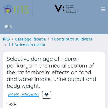
IRIS
IRIS
Catalogo Ricerca
1 Contributo su Rivista
1.1 Articolo in rivista
Selective damage of neuron
perikarya in the medial septum of
the rat forebrain: effects on food
and water intake, urine output and
body weight.
PAPA, Michele
;
1988