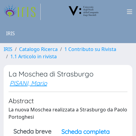
IRIS
IRIS
Catalogo Ricerca
1 Contributo su Rivista
1.1 Articolo in rivista
La Moschea di Strasburgo
PISANI, Mario
Abstract
La nuova Moschea realizzata a Strasburgo da Paolo
Portoghesi
Scheda breve
Scheda completa