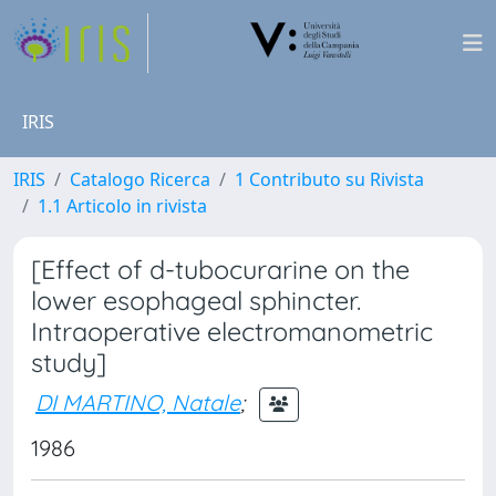
IRIS
IRIS
Catalogo Ricerca
1 Contributo su Rivista
1.1 Articolo in rivista
[Effect of d-tubocurarine on the
lower esophageal sphincter.
Intraoperative electromanometric
study]
DI MARTINO, Natale
;
1986