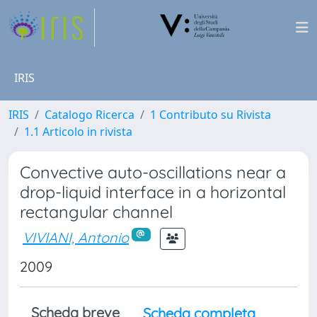
IRIS
IRIS
Catalogo Ricerca
1 Contributo su Rivista
1.1 Articolo in rivista
Convective auto-oscillations near a
drop-liquid interface in a horizontal
rectangular channel
VIVIANI, Antonio
2009
Scheda breve
Scheda completa