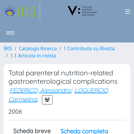
IRIS
IRIS
Catalogo Ricerca
1 Contributo su Rivista
1.1 Articolo in rivista
Total parenteral nutrition-related
gastroenterological complications
FEDERICO, Alessandro
;
LOGUERCIO,
Carmelina
;
2006
Scheda breve
Scheda completa