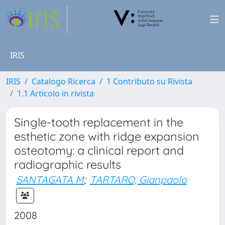
IRIS
IRIS
Catalogo Ricerca
1 Contributo su Rivista
1.1 Articolo in rivista
Single-tooth replacement in the
esthetic zone with ridge expansion
osteotomy: a clinical report and
radiographic results
SANTAGATA M
;
TARTARO, Gianpaolo
2008