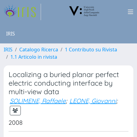
IRIS
IRIS
Catalogo Ricerca
1 Contributo su Rivista
1.1 Articolo in rivista
Localizing a buried planar perfect
electric conducting interface by
multi-view data
SOLIMENE, Raffaele
;
LEONE, Giovanni
;
2008