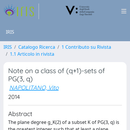
IRIS
IRIS
Catalogo Ricerca
1 Contributo su Rivista
1.1 Articolo in rivista
Note on a class of (q+1)-sets of
PG(3, q)
NAPOLITANO, Vito
2014
Abstract
The plane degree g_K(2) of a subset K of PG(3, q) is
the greatest integer such that at least a plane