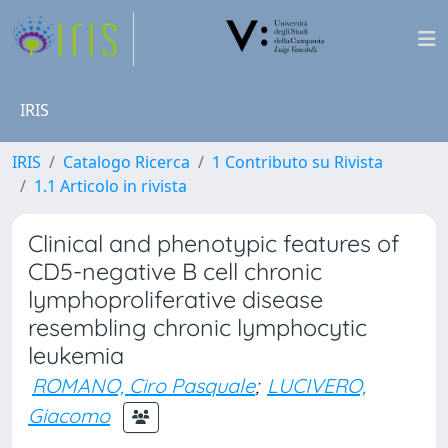
IRIS
IRIS
Catalogo Ricerca
1 Contributo su Rivista
1.1 Articolo in rivista
Clinical and phenotypic features of
CD5-negative B cell chronic
lymphoproliferative disease
resembling chronic lymphocytic
leukemia
ROMANO, Ciro Pasquale
;
LUCIVERO,
Giacomo