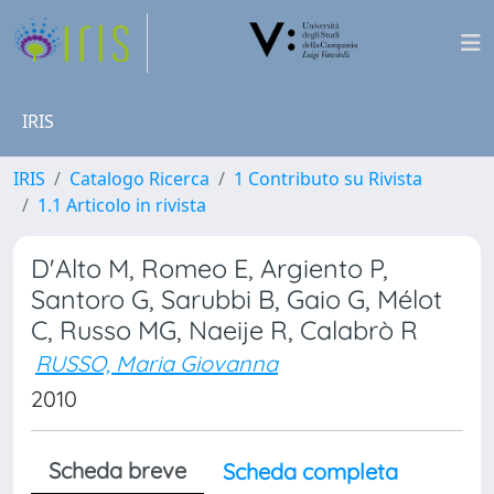
IRIS
IRIS
Catalogo Ricerca
1 Contributo su Rivista
1.1 Articolo in rivista
D'Alto M, Romeo E, Argiento P,
Santoro G, Sarubbi B, Gaio G, Mélot
C, Russo MG, Naeije R, Calabrò R
RUSSO, Maria Giovanna
2010
Scheda breve
Scheda completa