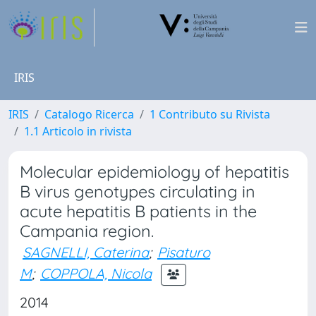
IRIS
IRIS
Catalogo Ricerca
1 Contributo su Rivista
1.1 Articolo in rivista
Molecular epidemiology of hepatitis
B virus genotypes circulating in
acute hepatitis B patients in the
Campania region.
SAGNELLI, Caterina
;
Pisaturo
M
;
COPPOLA, Nicola
2014