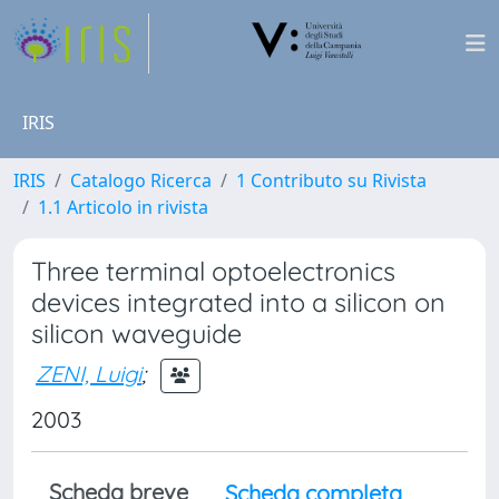
IRIS
IRIS
Catalogo Ricerca
1 Contributo su Rivista
1.1 Articolo in rivista
Three terminal optoelectronics
devices integrated into a silicon on
silicon waveguide
ZENI, Luigi
;
2003
Scheda breve
Scheda completa