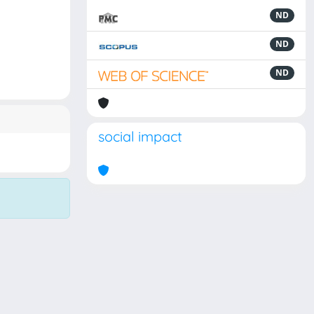
ND
ND
ND
social impact