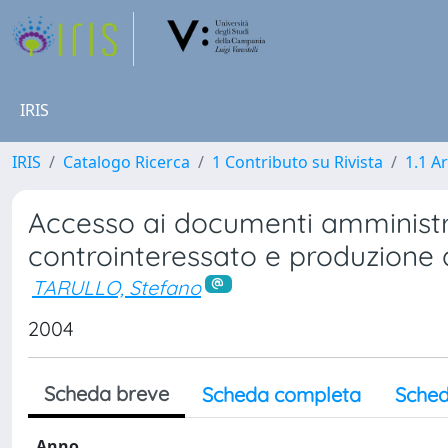
IRIS
IRIS
Catalogo Ricerca
1 Contributo su Rivista
1.1 Ar
Accesso ai documenti amministra
controinteressato e produzione
TARULLO, Stefano
2004
Scheda breve
Scheda completa
Sched
Anno