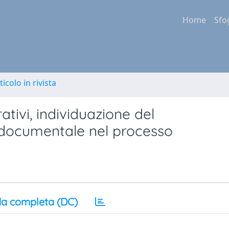
Home
Sfo
ticolo in rivista
tivi, individuazione del
 documentale nel processo
a completa (DC)