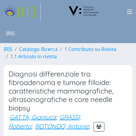
IRIS
IRIS
Catalogo Ricerca
1 Contributo su Rivista
1.1 Articolo in rivista
Diagnosi differenziale tra
fibroadenoma e tumore filloide:
caratteristiche mammografiche,
ultrasonografiche e core needle
biopsy
GATTA, Gianluca
;
GRASSI,
Roberto
;
ROTONDO, Antonio