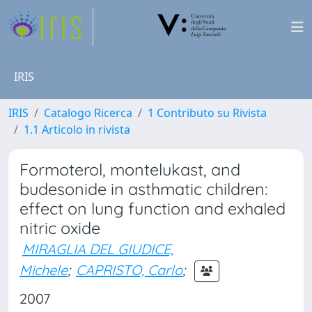
IRIS
IRIS
Catalogo Ricerca
1 Contributo su Rivista
1.1 Articolo in rivista
Formoterol, montelukast, and
budesonide in asthmatic children:
effect on lung function and exhaled
nitric oxide
MIRAGLIA DEL GIUDICE,
Michele
;
CAPRISTO, Carlo
;
2007