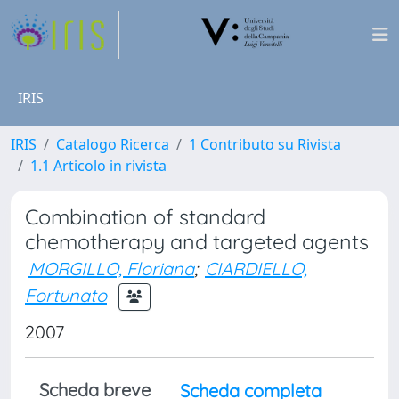
IRIS
IRIS
Catalogo Ricerca
1 Contributo su Rivista
1.1 Articolo in rivista
Combination of standard
chemotherapy and targeted agents
MORGILLO, Floriana
;
CIARDIELLO,
Fortunato
2007
Scheda breve
Scheda completa