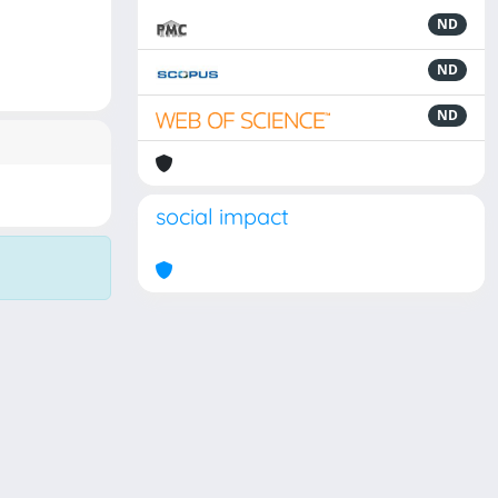
ND
ND
ND
social impact