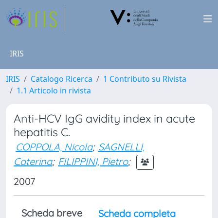
IRIS
IRIS
Catalogo Ricerca
1 Contributo su Rivista
1.1 Articolo in rivista
Anti-HCV IgG avidity index in acute
hepatitis C.
COPPOLA, Nicola
;
SAGNELLI,
Caterina
;
FILIPPINI, Pietro
;
2007
Scheda breve
Scheda completa