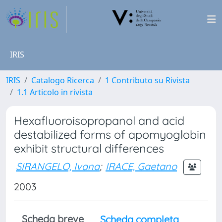
IRIS
IRIS
Catalogo Ricerca
1 Contributo su Rivista
1.1 Articolo in rivista
Hexafluoroisopropanol and acid
destabilized forms of apomyoglobin
exhibit structural differences
SIRANGELO, Ivana
;
IRACE, Gaetano
2003
Scheda breve
Scheda completa