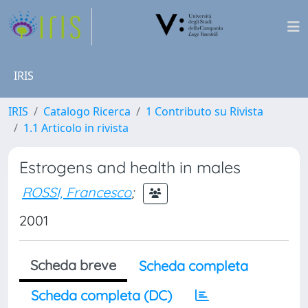
IRIS
IRIS
Catalogo Ricerca
1 Contributo su Rivista
1.1 Articolo in rivista
Estrogens and health in males
ROSSI, Francesco
;
2001
Scheda breve
Scheda completa
Scheda completa (DC)