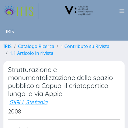
IRIS
IRIS
Catalogo Ricerca
1 Contributo su Rivista
1.1 Articolo in rivista
Strutturazione e
monumentalizzazione dello spazio
pubblico a Capua: il criptoportico
lungo la via Appia
GIGLI, Stefania
2008